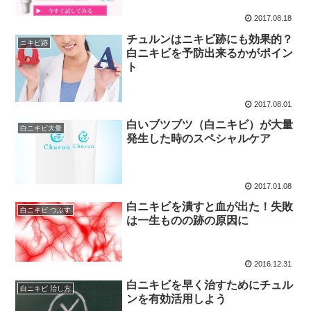
2017.08.18
チュルンはニキビ跡にも効果的？
ニキビ跡
白ニキビを予防出来るかがポイン
ト
2017.08.01
白いブツブツ（白ニキビ）が大量
白ニキビ大量
発生した時のスペシャルケア
2017.01.08
白ニキビを潰すと血が出た！失敗
白ニキビ つぶす
は一生ものの跡の原因に
2016.12.31
白ニキビを早く治すためにチュル
白ニキビ 治し方
ンを有効活用しよう