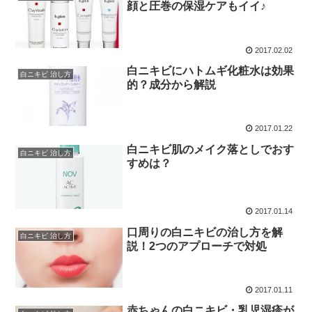
顔と圧巻の保湿ケアもイイ♪
2017.02.02
白ニキビにハトムギ化粧水は効果
白ニキビ 治し方
的？成分から解説
2017.01.22
白ニキビ肌のメイク落としでおす
白ニキビ 治し方
すめは？
2017.01.14
口周りの白ニキビの治し方を解
白ニキビ 治し方
説！2つのアプローチで対処
2017.01.11
赤ちゃんの白ニキビ・乳児湿疹が