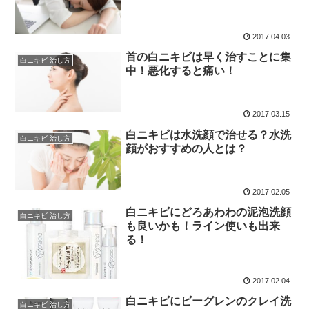
2017.04.03
首の白ニキビは早く治すことに集
白ニキビ 治し方
中！悪化すると痛い！
2017.03.15
白ニキビは水洗顔で治せる？水洗
白ニキビ 治し方
顔がおすすめの人とは？
2017.02.05
白ニキビにどろあわわの泥泡洗顔
白ニキビ 治し方
も良いかも！ライン使いも出来
る！
2017.02.04
白ニキビにビーグレンのクレイ洗
白ニキビ 治し方