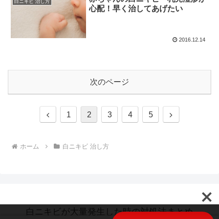
白ニキビ 治し方
心配！早く治してあげたい
2016.12.14
次のページ
前
次
1
2
3
4
5
へ
へ
ホーム
白ニキビ 治し方
白ニキビが大量発生した時の対処法まとめ