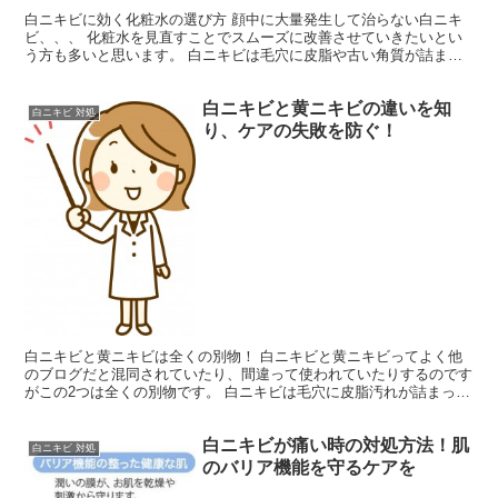
白ニキビに効く化粧水の選び方 顔中に大量発生して治らない白ニキ
ビ、、、 化粧水を見直すことでスムーズに改善させていきたいとい
う方も多いと思います。 白ニキビは毛穴に皮脂や古い角質が詰まっ
て角栓ができることを原因としてできます。 だから、化粧...
白ニキビと黄ニキビの違いを知
白ニキビ 対処
り、ケアの失敗を防ぐ！
白ニキビと黄ニキビは全くの別物！ 白ニキビと黄ニキビってよく他
のブログだと混同されていたり、間違って使われていたりするのです
がこの2つは全くの別物です。 白ニキビは毛穴に皮脂汚れが詰まった
だけの閉鎖コメドで、名前に「白」とは入っているものの...
白ニキビが痛い時の対処方法！肌
白ニキビ 対処
のバリア機能を守るケアを