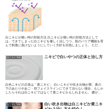
白ニキビが痛い時の対処方法 白ニキビが痛い時の対処方法として
は、できてしまった白ニキビを優しく治しつつ、肌のバリア機能を育
んで刺激に負けないようにしていく方針を目指しましょう。 ただ白
ニキビを治すだけなら普通の大人ニキビケア洗顔と、皮膚科で...
ニキビで白いやつの正体と治し方
白ニキビ 対処
白色ニキビの正体は「黄ニキビ」 白いニキビや吹き出物が唇、鼻の
下のあたりやあご・頬フェイスラインにできて治らない場合、もしか
したらそれは白ニキビではなくて黄ニキビかもしれません。 膿がた
まった状態の黄ニキビは見た目的には白色に見えますもんね...
白い吹き出物は白ニキビか黄ニキ
白ニキビ 対処
ビか？治し方を紹介！