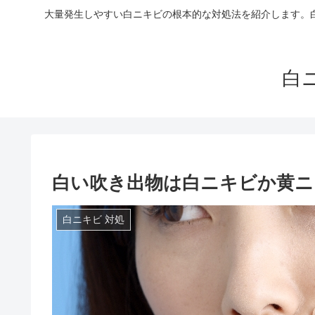
大量発生しやすい白ニキビの根本的な対処法を紹介します。
白
白い吹き出物は白ニキビか黄ニ
白ニキビ 対処